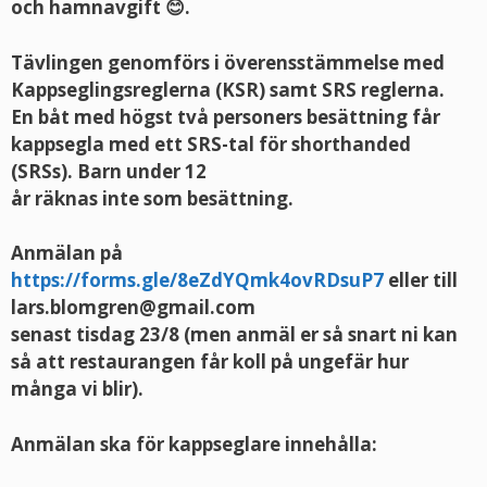
och hamnavgift 😊.
Tävlingen genomförs i överensstämmelse med
Kappseglingsreglerna (KSR) samt SRS reglerna.
En båt med högst två personers besättning får
kappsegla med ett SRS-tal för shorthanded
(SRSs). Barn under 12
år räknas inte som besättning.
Anmälan på
https://forms.gle/8eZdYQmk4ovRDsuP7
eller till
lars.blomgren@gmail.com
senast tisdag 23/8 (men anmäl er så snart ni kan
så att restaurangen får koll på ungefär hur
många vi blir).
Anmälan ska för kappseglare innehålla: