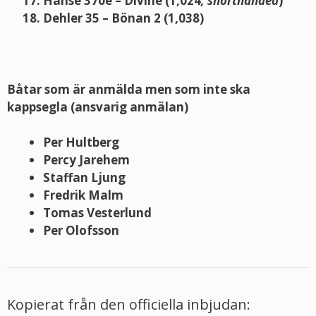
Hanse 370e – Divine (1,024
, shorthanded
)
Dehler 35 – Bönan 2 (1,038)
Båtar som är anmälda men som inte ska
kappsegla (ansvarig anmälan)
Per Hultberg
Percy Jarehem
Staffan Ljung
Fredrik Malm
Tomas Vesterlund
Per Olofsson
Kopierat från den officiella inbjudan: