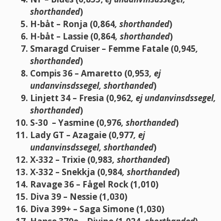
shorthanded
)
H-båt – Ronja (0,864
, shorthanded
)
H-båt – Lassie (0,864
, shorthanded
)
Smaragd Cruiser – Femme Fatale (0,945
,
shorthanded
)
Compis 36 – Amaretto (0,953
, ej
undanvinsdssegel, shorthanded
)
Linjett 34 – Fresia (0,962
, ej undanvinsdssegel,
shorthanded
)
S-30 – Yasmine (0,976
, shorthanded
)
Lady GT – Azagaie (0,977
, ej
undanvinsdssegel, shorthanded
)
X-332 – Trixie (0,983
, shorthanded
)
X-332 – Snekkja (0,984
, shorthanded
)
Ravage 36 – Fågel Rock (1,010)
Diva 39 – Nessie (1,030)
Diva 399+ – Saga Simone (1,030)