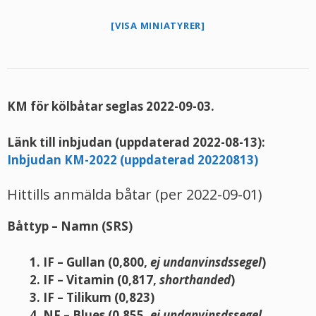
[VISA MINIATYRER]
KM för kölbåtar seglas 2022-09-03.
Länk till inbjudan (uppdaterad 2022-08-13):
Inbjudan KM-2022 (uppdaterad 20220813)
Hittills anmälda båtar (per 2022-09-01)
Båttyp – Namn (SRS)
IF – Gullan (0,800,
ej undanvinsdssegel
)
IF – Vitamin (0,817,
shorthanded
)
IF – Tilikum (0,823)
NF – Blues (0,855,
ej undanvinsdssegel,