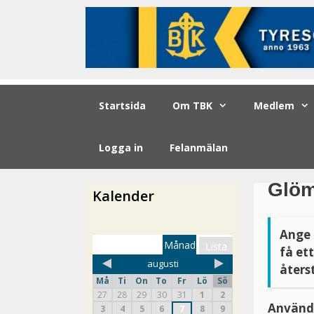
Startsida
Om TBK
Medlem
Logga in
Felanmälan
Glöm
Kalender
Ange 
Månad
Lista
få et
augusti
återst
Må
Ti
On
To
Fr
Lö
Sö
27
28
29
30
31
1
2
Använ
3
4
5
6
7
8
9