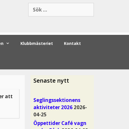
en
Klubbmästeriet
Kontakt
Senaste nytt
r att
Seglingssektionens
aktiviteter 2026
2026-
04-25
Öppettider Café vagn